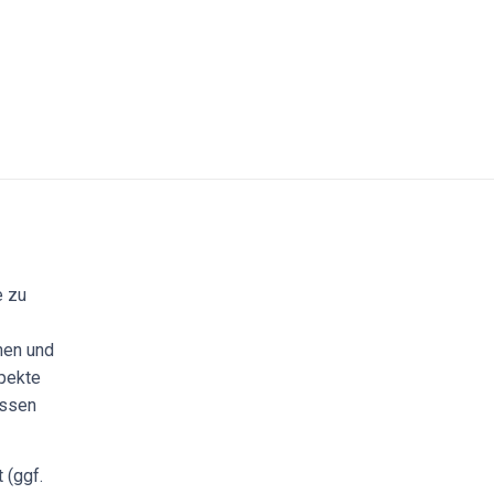
e zu
hen und
spekte
issen
 (ggf.